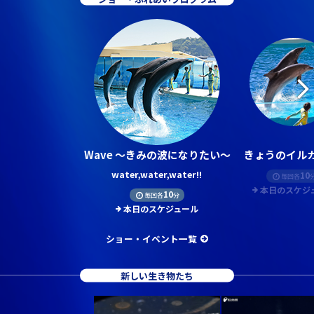
Wave ～きみの波になりたい～
きょうのイルカ
water,water,water!!
10
毎回各
本日のスケジ
10
毎回各
分
本日のスケジュール
ショー・イベント一覧
新しい生き物たち