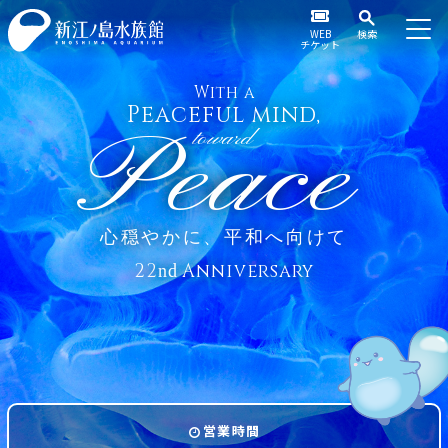
WEB
検索
チケット
With a
Peaceful mind,
Peace
toward
心穏やかに、平和へ向けて
22
Anniversary
nd
営業時間