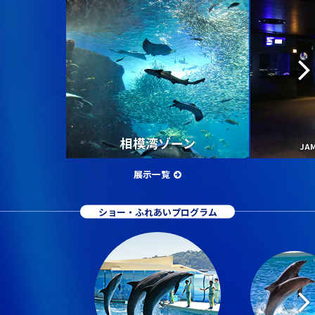
相模湾ゾーン
JA
展示一覧
ショー・ふれあいプログラム