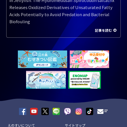
in Jellyfish: The Hydromedusan Spirocodon saltatrix
Releases Oxidized Derivatives of Unsaturated Fatty
Acids Potentially to Avoid Predation and Bacterial
Biofouling
記事を読む
えのすいについて
サイトマップ