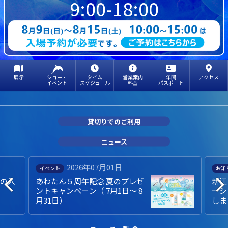
9:00-18:00
展示
ショー・
タイム
営業案内
年間
アクセス
イベント
スケジュール
料金
パスポート
貸切りでのご利用
ニュース
2026年07月01日
イベント
お知
での入
あわたん５周年記念 夏のプレゼ
新江
ントキャンペーン（ 7月1日～ 8
ーシ
月31日）
しま