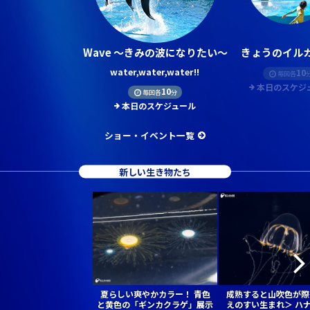
Wave ～きみの波になりたい～
きょうのイルカ
water,water,water!!
10
毎回各
本日のスケジ
10
毎回各
分
本日のスケジュール
ショー・イベント一覧
新しい生き物たち
夏らしい爽やかカラー！ 青色
成熟すると山吹色が際
と黄色の「ギンカクラゲ」展示
えのすい生まれ＞ ハ