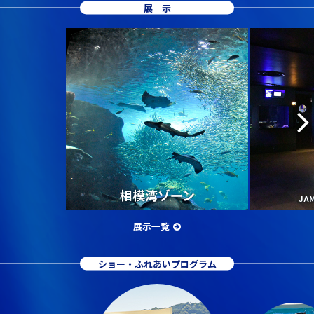
展示
相模湾ゾーン
JA
展示一覧
ショー・ふれあいプログラム