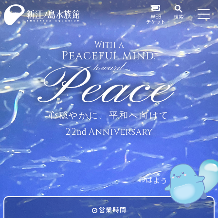
WEB
検索
チケット
With a
Peaceful mind,
Peace
toward
心穏やかに、平和へ向けて
22
Anniversary
nd
は
お
よ
う
営業時間