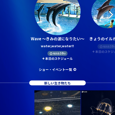
Wave ～きみの波になりたい～
きょうのイルカ
water,water,water!!
10
毎回各
本日のスケジ
10
毎回各
分
本日のスケジュール
ショー・イベント一覧
新しい生き物たち