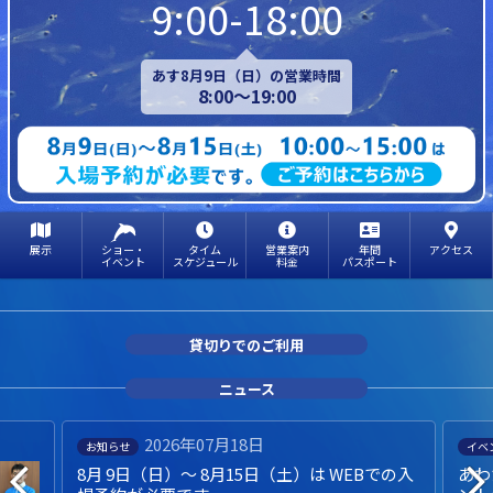
9:00-18:00
あす8月9日（日）の営業時間
8:00～19:00
展示
ショー・
タイム
営業案内
年間
アクセス
イベント
スケジュール
料金
パスポート
貸切りでのご利用
ニュース
2026年07月18日
お知らせ
イベ
8月 9日（日）～ 8月15日（土）は WEBでの入
あわ