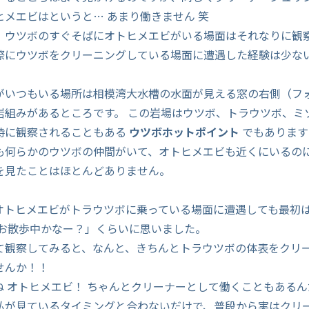
ヒメエビはというと… あまり働きません 笑
、ウツボのすぐそばにオトヒメエビがいる場面はそれなりに観
際にウツボをクリーニングしている場面に遭遇した経験は少な
がいつもいる場所は相模湾大水槽の水面が見える窓の右側（フ
岩組みがあるところです。 この岩場はウツボ、トラウツボ、ミ
時に観察されることもある
ウツボホットポイント
でもあります
も何らかのウツボの仲間がいて、オトヒメエビも近くにいるの
を見たことはほとんどありません。
オトヒメエビがトラウツボに乗っている場面に遭遇しても最初
メお散歩中かなー？」くらいに思いました。
て観察してみると、なんと、きちんとトラウツボの体表をクリ
せんか！！
ね オトヒメエビ！ ちゃんとクリーナーとして働くこともあるん
私が見ているタイミングと合わないだけで、普段から実はクリ