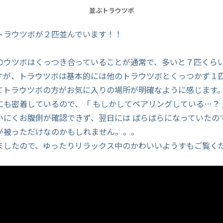
並ぶトラウツボ
トラウツボが２匹並んでいます！！
のウツボはくっつき合っていることが通常で、多いと７匹くら
すが、トラウツボは基本的には他のトラウツボとくっつかず１
てトラウツボの方がお気に入りの場所が明確なように感じます
にも密着しているので、「 もしかしてペアリングしている…？
いにくお腹側が確認できず、翌日には ばらばらになっていたの
が被っただけなのかもしれません。。。
ましたので、ゆったりリラックス中のかわいいようすもご覧く