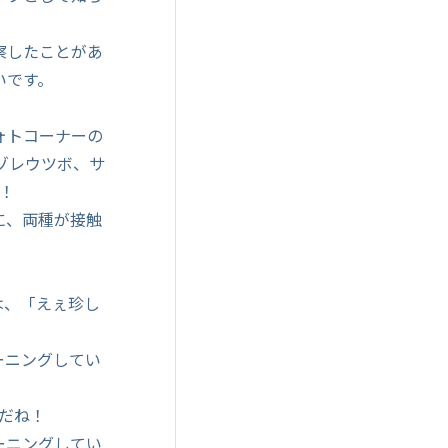
察したことがあ
いです。
ォトコーナーの
ゾレウツボ、サ
！
に、両種が接触
は、「えぇ珍し
ーニングしてい
だね！
ーニングしてい