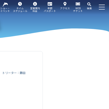
ショー・
タイム
営業案内
年間
アクセス
WEB
検索
イベント
スケジュール
料金
パスポート
チケット
トリーター：藤田