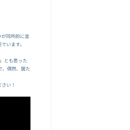
いが同所的に並
匹でいます。
。
 」とも思った
で、偶然、居た
ださい！