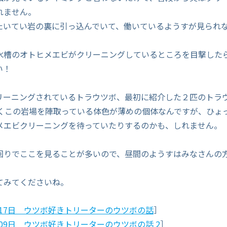
れません。
たいてい岩の裏に引っ込んでいて、働いているようすが見られ
水槽のオトヒメエビがクリーニングしているところを目撃した
い！
リーニングされているトラウツボ、最初に紹介した２匹のトラ
よくこの岩場を陣取っている体色が薄めの個体なんですが、ひょ
メエビクリーニングを待っていたりするのかも、しれません。
回りでここを見ることが多いので、昼間のようすはみなさんの
。
てみてくださいね。
7月17日 ウツボ好きトリーターのウツボの話
］
9月09日 ウツボ好きトリーターのウツボの話 2
］