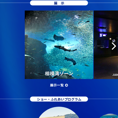
展示
相模湾ゾーン
JA
展示一覧
ショー・ふれあいプログラム