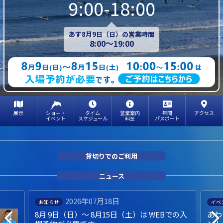
9:00-18:00
あす8月9日（日）の営業時間
8:00～19:00
展示
ショー・
タイム
営業案内
年間
アクセス
イベント
スケジュール
料金
パスポート
貸切りでのご利用
ニュース
2026年07月18日
お知らせ
イベ
8月 9日（日）～ 8月15日（土）は WEBでの入
あわ