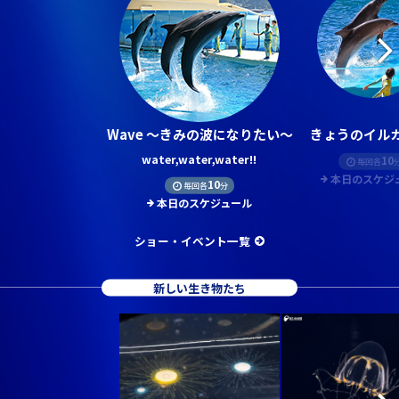
Wave ～きみの波になりたい～
きょうのイルカ
water,water,water!!
10
毎回各
本日のスケジ
10
毎回各
分
本日のスケジュール
ショー・イベント一覧
新しい生き物たち