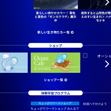
夏らしい爽やかカラー！ 青色
成熟すると山吹色が際
と黄色の「ギンカクラゲ」展示
えのすい生まれ＞ ハ
中
モドキ
新しい生き物たち一覧
ショップ
ショップ一覧
体験学習プログラム
砂浜へでかけよう
ちょっぴりワークショップ みんなで