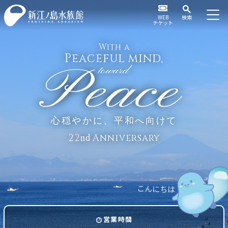
WEB
検索
チケット
With a
Peaceful mind,
Peace
toward
心穏やかに、平和へ向けて
22
Anniversary
nd
こ
ん
に
ち
は
営業時間