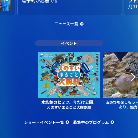
場予約が必要です
ント
月3
ニュース一覧
イベント
水族館のヒミツ、今だけ公開。
海遊びを楽しもう
あり、魅力
えのすいまるごと大解剖展
ショー・イベント一覧
募集中のプログラム