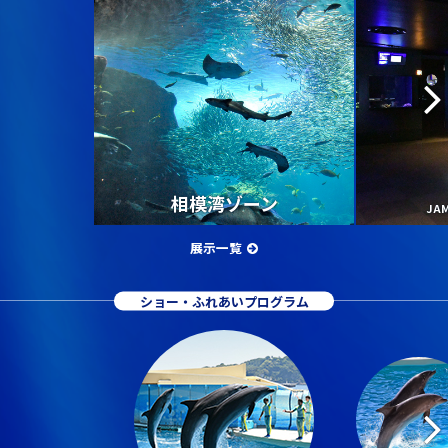
相模湾ゾーン
JA
展示一覧
ショー・ふれあいプログラム