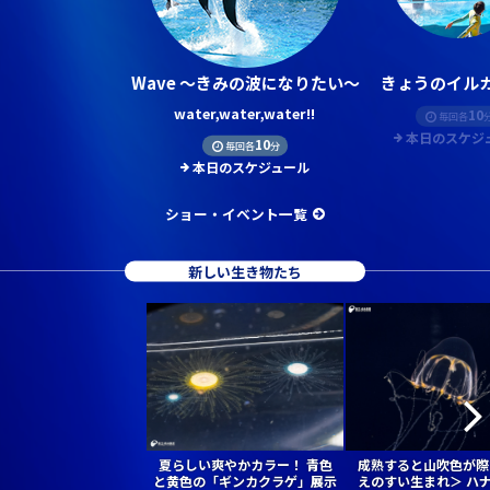
Wave ～きみの波になりたい～
きょうのイルカ
water,water,water!!
10
毎回各
本日のスケジ
10
毎回各
分
本日のスケジュール
ショー・イベント一覧
新しい生き物たち
夏らしい爽やかカラー！ 青色
成熟すると山吹色が際
と黄色の「ギンカクラゲ」展示
えのすい生まれ＞ ハ