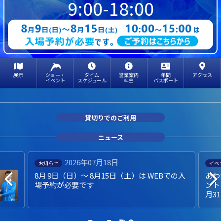
9:00-18:00
展示
ショー・
タイム
営業案内
年間
アクセス
イベント
スケジュール
料金
パスポート
貸切りでのご利用
ニュース
2026年07月18日
お知らせ
イベ
8月 9日（日）～ 8月15日（土）は WEBでの入
あわ
場予約が必要です
ント
月3