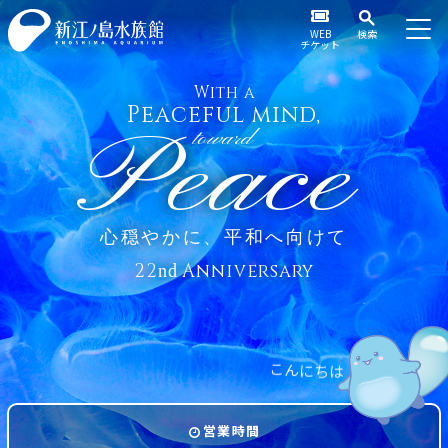
WEB
検索
チケット
With a
Peaceful mind,
Peace
toward
心穏やかに、平和へ向けて
22
Anniversary
nd
ん
こ
に
ち
は
営業時間