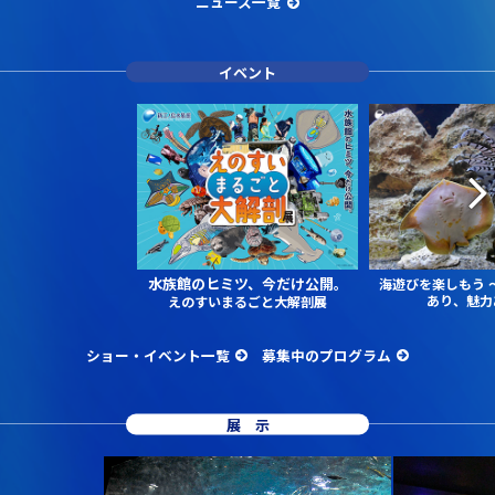
ニュース一覧
イベント
水族館のヒミツ、今だけ公開。
海遊びを楽しもう
あり、魅力
えのすいまるごと大解剖展
ショー・イベント一覧
募集中のプログラム
展示