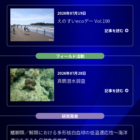
2026年07月19日
えのすいecoデー Vol.190
記事を読む
フィールド活動
2026年07月28日
真鶴潜水調査
記事を読む
研究発表
鰭脚類／鯨類における多形核白血球の低温適応性～海洋