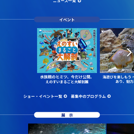
ニュース一覧
イベント
水族館のヒミツ、今だけ公開。
海遊びを楽しもう
あり、魅力
えのすいまるごと大解剖展
ショー・イベント一覧
募集中のプログラム
展示