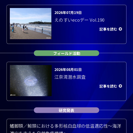
2026年07月19日
えのすいecoデー Vol.190
記事を読む
フィールド活動
2026年08月01日
江奈湾潜水調査
記事を読む
研究発表
鰭脚類／鯨類における多形核白血球の低温適応性～海洋