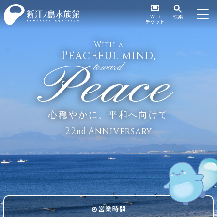
WEB
検索
チケット
With a
Peaceful mind,
Peace
toward
心穏やかに、平和へ向けて
22
Anniversary
nd
営業時間