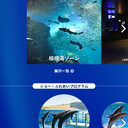
相模湾ゾーン
JA
展示一覧
ショー・ふれあいプログラム