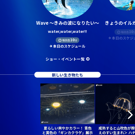
Wave ～きみの波になりたい～
きょうのイルカ
water,water,water!!
10
毎回各
本日のスケジ
10
毎回各
分
本日のスケジュール
ショー・イベント一覧
新しい生き物たち
夏らしい爽やかカラー！ 青色
成熟すると山吹色が際
と黄色の「ギンカクラゲ」展示
えのすい生まれ＞ ハ