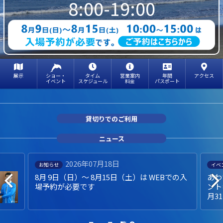
8:00-19:00
展示
ショー・
タイム
営業案内
年間
アクセス
イベント
スケジュール
料金
パスポート
貸切りでのご利用
ニュース
2026年07月18日
お知らせ
イベ
8月 9日（日）～ 8月15日（土）は WEBでの入
あわ
場予約が必要です
ント
月3