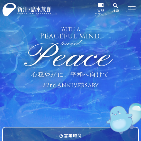
WEB
検索
チケット
With a
Peaceful mind,
Peace
toward
心穏やかに、平和へ向けて
22
Anniversary
nd
営業時間