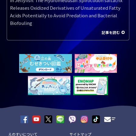
in Jellyfish: The Hydromedusan Spirocodon saltatrix
Releases Oxidized Derivatives of Unsaturated Fatty
Acids Potentially to Avoid Predation and Bacterial
Biofouling
記事を読む
えのすいについて
サイトマップ