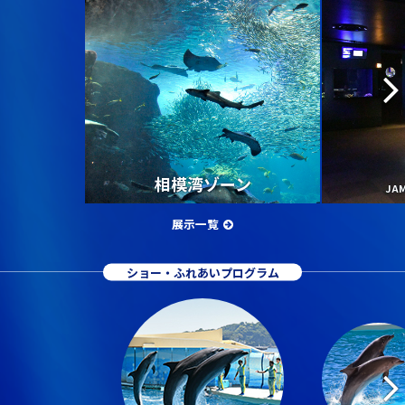
相模湾ゾーン
JA
展示一覧
ショー・ふれあいプログラム