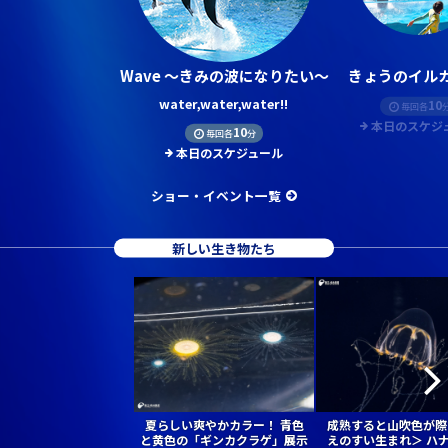
Wave ～きみの波になりたい～
きょうのイルカ
water,water,water!!
10
毎回各
本日のスケジ
10
毎回各
分
本日のスケジュール
ショー・イベント一覧
新しい生き物たち
夏らしい爽やかカラー！ 青色
成熟すると山吹色が際
と黄色の「ギンカクラゲ」展示
えのすい生まれ＞ ハ