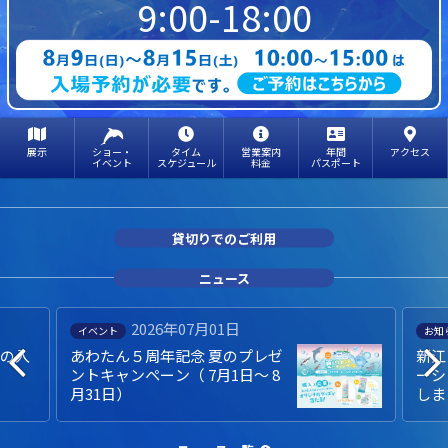
9:00-18:00
展示
ショー・
タイム
営業案内
年間
アクセス
イベント
スケジュール
料金
パスポート
貸切りでのご利用
ニュース
2026年07月01日
イベント
お知
での入
あわたん５周年記念 夏のプレゼ
新江
ントキャンペーン（ 7月1日～ 8
ーシ
月31日）
しま