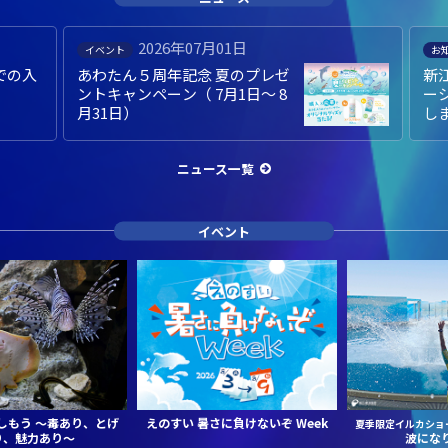
2026年06月30日
お知らせ
お
新江ノ島水族館ブランドプロモ
6
ーション動画 2026年度版 完成
授
しました。
ち
ニュース一覧
イベント
しもう
～毒あり、とげ
えのすい 暑さに負けないぞ Week
夏季限定イルカショ
り、魅力あり～
波にな