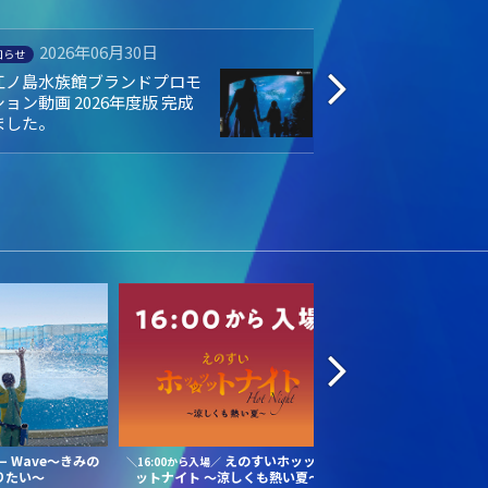
2026年06月19日
2026年04
知らせ
募集中
月19日（金）当館２例目 人工
えのすい会員LINE
精によるバンドウイルカの赤
た！
ゃんが誕生しました！
Wave～きみの
えのすいホッッッ
えのすいecoデー V
ー
＼16:00から入場／
りたい～
ットナイト
～涼しくも熱い夏～