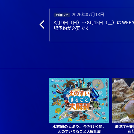
日
2026年07月01日
イベント
日（土）は WEBでの入
あわたん５周年記念 夏のプレゼ
ントキャンペーン（ 7月1日～ 8
月31日）
水族館のヒミツ、今だけ公開。
海遊びを楽
あ
えのすいまるごと大解剖展