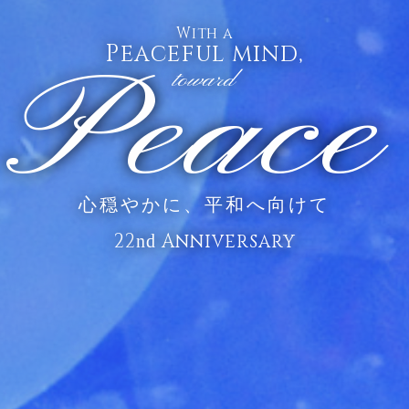
With a
Peaceful mind,
Peace
toward
心穏やかに、平和へ向けて
22
Anniversary
nd