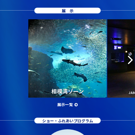
展示
相模湾ゾーン
JA
展示一覧
ショー・ふれあいプログラム