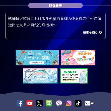
研究発表
鰭脚類／鯨類における多形核白血球の低温適応性～海洋
進出を支えた自然免疫機構～
記事を読む