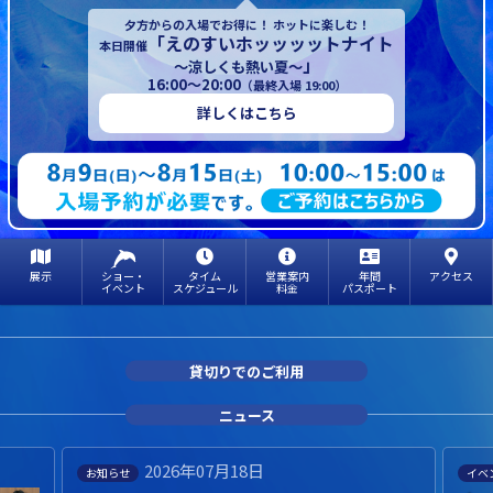
夕方からの入場でお得に！ ホットに楽しむ！
「えのすいホッッッットナイト
本日開催
」
～涼しくも熱い夏～
16:00～20:00
（最終入場 19:00）
詳しくはこちら
展示
ショー・
タイム
営業案内
年間
アクセス
イベント
スケジュール
料金
パスポート
貸切りでのご利用
ニュース
2026年07月18日
お知らせ
イベ