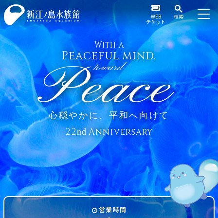
WEB
検索
チケット
With a
Peaceful mind,
Peace
toward
心穏やかに、平和へ向けて
22
Anniversary
nd
営業時間