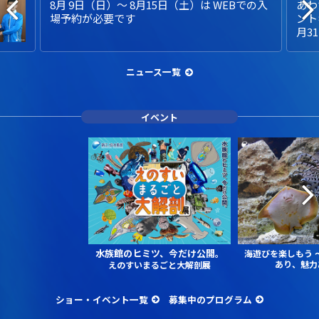
8月 9日（日）～ 8月15日（土）は WEBでの入
あわ
場予約が必要です
ント
月3
ニュース一覧
イベント
水族館のヒミツ、今だけ公開。
海遊びを楽しもう
あり、魅力
えのすいまるごと大解剖展
ショー・イベント一覧
募集中のプログラム