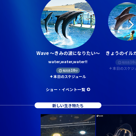
Wave ～きみの波になりたい～
きょうのイルカ
water,water,water!!
10
毎回各
本日のスケジ
10
毎回各
分
本日のスケジュール
ショー・イベント一覧
新しい生き物たち