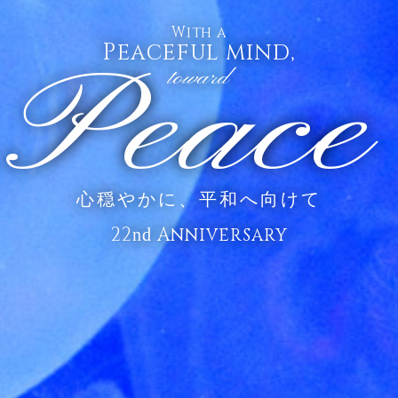
With a
Peaceful mind,
Peace
toward
心穏やかに、平和へ向けて
22
Anniversary
nd