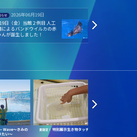
2026年04月16日
2026年0
集中
お知らせ
のすい会員LINE はじめまし
4月16日（木） 体
！
かなのもぐもぐプ
ーアルオープン！
Wave～きみの
特別展示生き物タッチ
えの
ー
夏限定！
＼16:00から入場／
りたい～
ットナイト
～涼しく