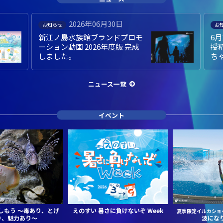
2026年06月19日
お知らせ
募
6月19日（金）当館２例目 人工
え
授精によるバンドウイルカの赤
た
ちゃんが誕生しました！
ニュース一覧
イベント
しもう
～毒あり、とげ
えのすい 暑さに負けないぞ Week
夏季限定イルカショ
り、魅力あり～
波にな