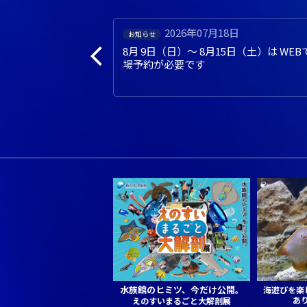
日
2026年07月01日
イベント
日（土）は WEBでの入
あわたん５周年記念 夏のプレゼ
ントキャンペーン（ 7月1日～ 8
月31日）
水族館のヒミツ、今だけ公開。
海遊びを楽
あ
えのすいまるごと大解剖展