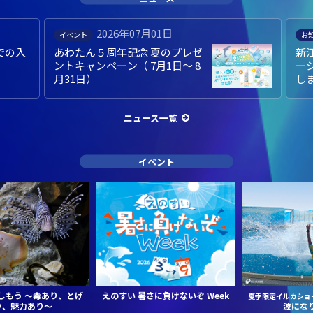
2026年06月30日
お知らせ
お
新江ノ島水族館ブランドプロモ
6
ーション動画 2026年度版 完成
授
しました。
ち
ニュース一覧
イベント
しもう
～毒あり、とげ
えのすい 暑さに負けないぞ Week
夏季限定イルカショ
り、魅力あり～
波にな