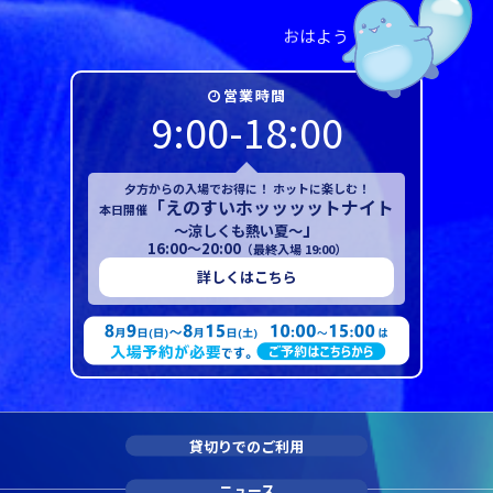
お
は
よ
う
営業時間
9:00-18:00
夕方からの入場でお得に！ ホットに楽しむ！
「えのすいホッッッットナイト
本日開催
」
～涼しくも熱い夏～
16:00～20:00
（最終入場 19:00）
詳しくはこちら
貸切りでのご利用
ニュース