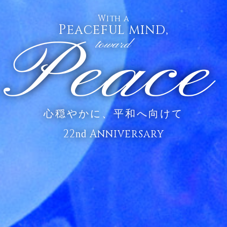
With a
Peaceful mind,
Peace
toward
心穏やかに、平和へ向けて
22
Anniversary
nd