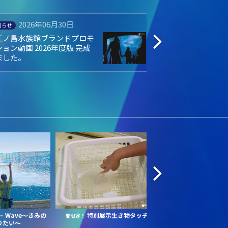
2026年06月19日
2026年04
知らせ
募集中
月19日（金）当館２例目 人工
えのすい会員LINE
精によるバンドウイルカの赤
た！
ゃんが誕生しました！
Wave～きみの
特別展示生き物タッチ
えの
ー
夏限定！
＼16:00から入場／
りたい～
ットナイト
～涼しく