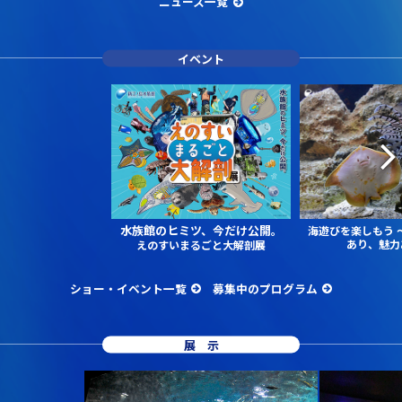
ニュース一覧
イベント
水族館のヒミツ、今だけ公開。
海遊びを楽しもう
あり、魅力
えのすいまるごと大解剖展
ショー・イベント一覧
募集中のプログラム
展示