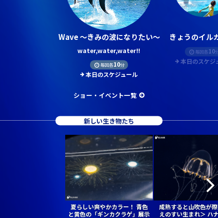
Wave ～きみの波になりたい～
きょうのイルカ
water,water,water!!
10
毎回各
本日のスケジ
10
毎回各
分
本日のスケジュール
ショー・イベント一覧
新しい生き物たち
夏らしい爽やかカラー！ 青色
成熟すると山吹色が際
と黄色の「ギンカクラゲ」展示
えのすい生まれ＞ ハ