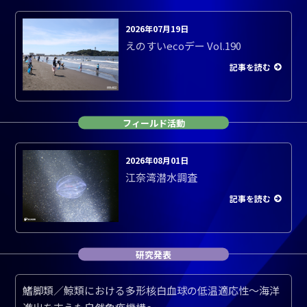
2026年07月19日
えのすいecoデー Vol.190
記事を読む
フィールド活動
2026年08月01日
江奈湾潜水調査
記事を読む
研究発表
鰭脚類／鯨類における多形核白血球の低温適応性～海洋