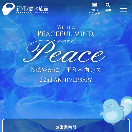
WEB
検索
チケット
With a
Peaceful mind,
Peace
toward
心穏やかに、平和へ向けて
22
Anniversary
nd
営業時間