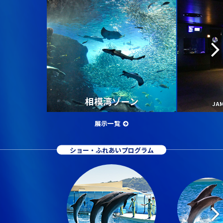
相模湾ゾーン
JA
展示一覧
ショー・ふれあいプログラム