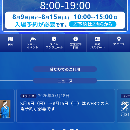
8:00-19:00
展示
ショー・
タイム
営業案内
年間
アクセス
イベント
スケジュール
料金
パスポート
貸切りでのご利用
ニュース
2026年07月18日
お知らせ
イベ
8月 9日（日）～ 8月15日（土）は WEBでの入
あわ
場予約が必要です
ント
月3