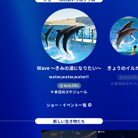
Wave ～きみの波になりたい～
きょうのイルカ
water,water,water!!
10
毎回各
本日のスケジ
10
毎回各
分
本日のスケジュール
ショー・イベント一覧
新しい生き物たち