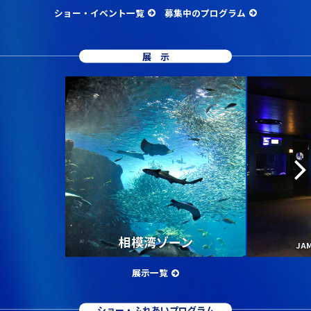
ショー・イベント一覧
募集中のプログラム
展示
相模湾ゾーン
JA
展示一覧
ショー・ふれあいプログラム