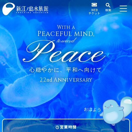
WEB
検索
チケット
With a
Peaceful mind,
Peace
toward
心穏やかに、平和へ向けて
22
Anniversary
nd
お
は
よ
う
営業時間