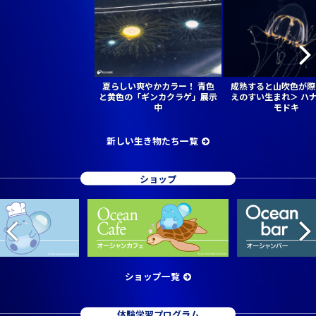
夏らしい爽やかカラー！ 青色
成熟すると山吹色が際
と黄色の「ギンカクラゲ」展示
えのすい生まれ＞ ハ
中
モドキ
新しい生き物たち一覧
ショップ
ショップ一覧
体験学習プログラム