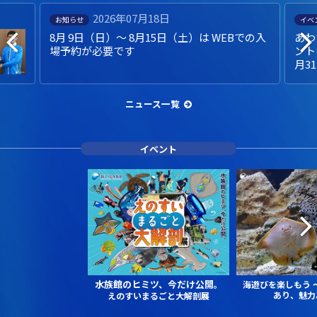
2026年07月18日
お知らせ
イベ
8月 9日（日）～ 8月15日（土）は WEBでの入
あわ
場予約が必要です
ント
月3
ニュース一覧
イベント
水族館のヒミツ、今だけ公開。
海遊びを楽しもう
あり、魅力
えのすいまるごと大解剖展