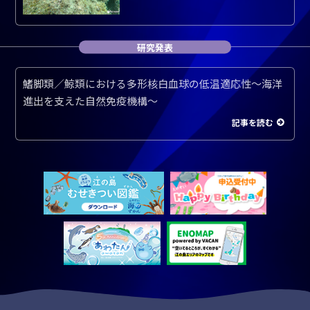
研究発表
鰭脚類／鯨類における多形核白血球の低温適応性～海洋
進出を支えた自然免疫機構～
記事を読む