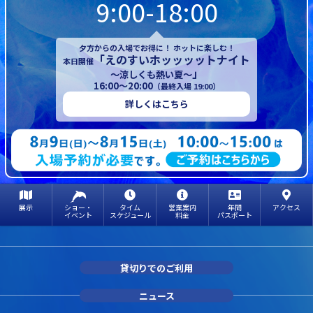
9:00-18:00
夕方からの入場でお得に！ ホットに楽しむ！
「えのすいホッッッットナイト
本日開催
」
～涼しくも熱い夏～
16:00～20:00
（最終入場 19:00）
詳しくはこちら
展示
ショー・
タイム
営業案内
年間
アクセス
イベント
スケジュール
料金
パスポート
貸切りでのご利用
ニュース