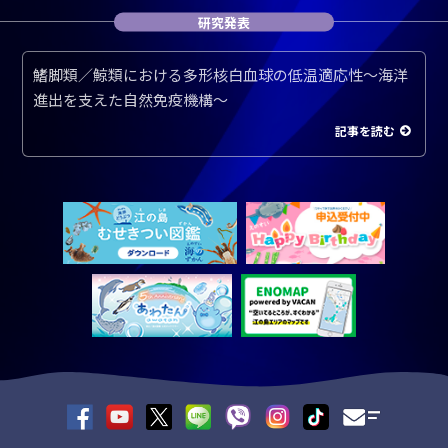
研究発表
鰭脚類／鯨類における多形核白血球の低温適応性～海洋
進出を支えた自然免疫機構～
記事を読む