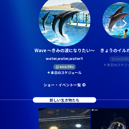
Wave ～きみの波になりたい～
きょうのイルカ
water,water,water!!
10
毎回各
本日のスケジ
10
毎回各
分
本日のスケジュール
ショー・イベント一覧
新しい生き物たち