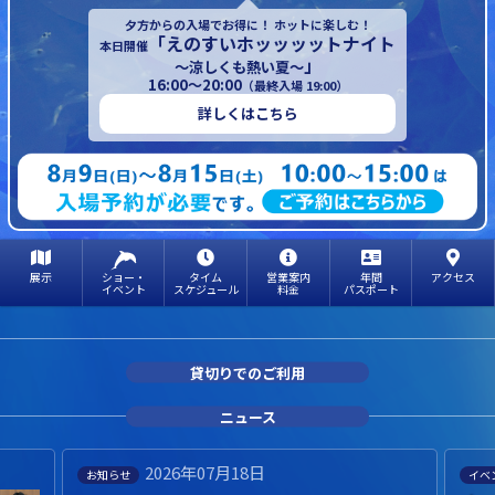
夕方からの入場でお得に！ ホットに楽しむ！
「えのすいホッッッットナイト
本日開催
」
～涼しくも熱い夏～
16:00～20:00
（最終入場 19:00）
詳しくはこちら
展示
ショー・
タイム
営業案内
年間
アクセス
イベント
スケジュール
料金
パスポート
貸切りでのご利用
ニュース
2026年07月18日
お知らせ
イベ