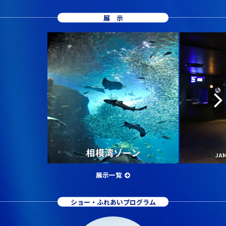
展示
相模湾ゾーン
JA
展示一覧
ショー・ふれあいプログラム