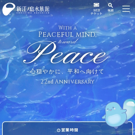
WEB
検索
チケット
With a
Peaceful mind,
Peace
toward
心穏やかに、平和へ向けて
22
Anniversary
nd
営業時間