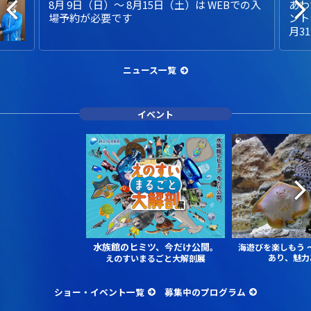
8月 9日（日）～ 8月15日（土）は WEBでの入
あわ
場予約が必要です
ント
月3
ニュース一覧
イベント
水族館のヒミツ、今だけ公開。
海遊びを楽しもう
あり、魅力
えのすいまるごと大解剖展
ショー・イベント一覧
募集中のプログラム