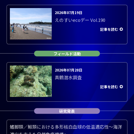
2026年07月19日
えのすいecoデー Vol.190
記事を読む
フィールド活動
2026年07月28日
真鶴潜水調査
記事を読む
研究発表
鰭脚類／鯨類における多形核白血球の低温適応性～海洋