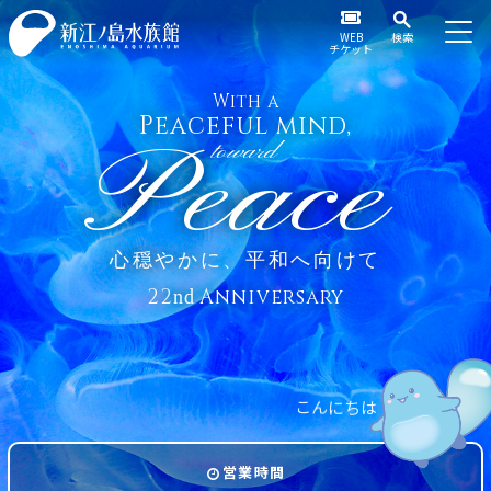
WEB
検索
チケット
With a
Peaceful mind,
Peace
toward
心穏やかに、平和へ向けて
22
Anniversary
nd
こ
ん
に
ち
は
営業時間