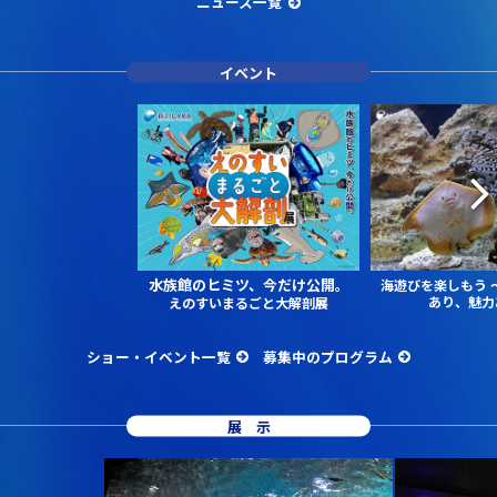
ニュース一覧
イベント
水族館のヒミツ、今だけ公開。
海遊びを楽しもう
あり、魅力
えのすいまるごと大解剖展
ショー・イベント一覧
募集中のプログラム
展示