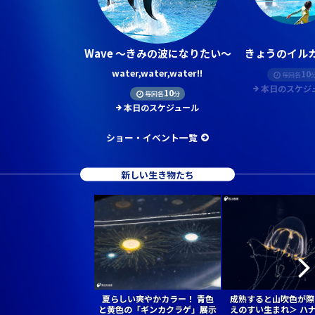
Wave ～きみの波になりたい～
きょうのイルカ
water,water,water!!
10
毎回各
本日のスケジ
10
毎回各
分
本日のスケジュール
ショー・イベント一覧
新しい生き物たち
夏らしい爽やかカラー！ 青色
成熟すると山吹色が際
と黄色の「ギンカクラゲ」展示
えのすい生まれ＞ ハ