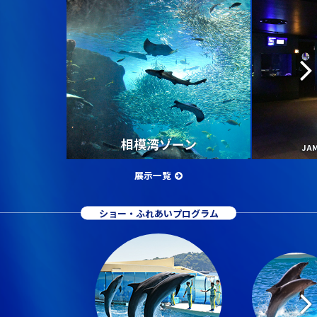
相模湾ゾーン
JA
展示一覧
ショー・ふれあいプログラム