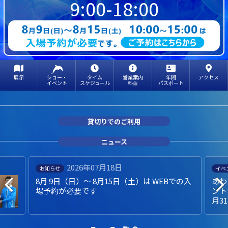
9:00-18:00
展示
ショー・
タイム
営業案内
年間
アクセス
イベント
スケジュール
料金
パスポート
貸切りでのご利用
ニュース
2026年07月18日
お知らせ
イベ
8月 9日（日）～ 8月15日（土）は WEBでの入
あわ
場予約が必要です
ント
月3