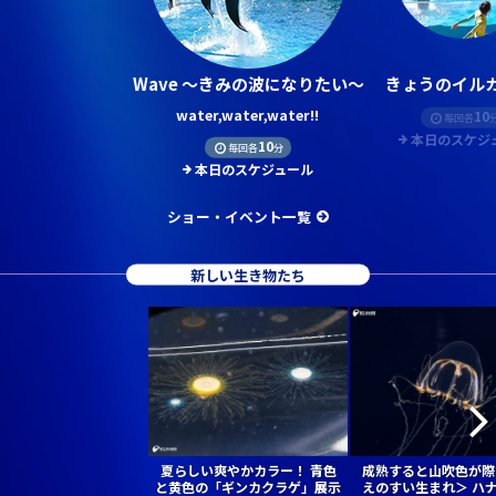
Wave ～きみの波になりたい～
きょうのイルカ
water,water,water!!
10
毎回各
本日のスケジ
10
毎回各
分
本日のスケジュール
ショー・イベント一覧
新しい生き物たち
夏らしい爽やかカラー！ 青色
成熟すると山吹色が際
と黄色の「ギンカクラゲ」展示
えのすい生まれ＞ ハ