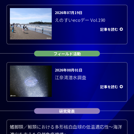
2026年07月19日
えのすいecoデー Vol.190
記事を読む
フィールド活動
2026年08月01日
江奈湾潜水調査
記事を読む
研究発表
鰭脚類／鯨類における多形核白血球の低温適応性～海洋