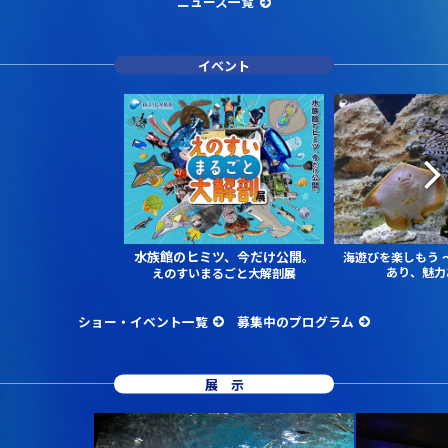
ニュース一覧
イベント
水族館のヒミツ、今だけ公開。
海遊びを楽しもう
あり、魅力
えのすいまるごと大解剖展
ショー・イベント一覧
募集中のプログラム
展示