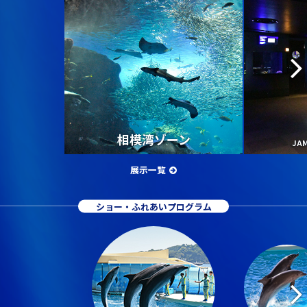
相模湾ゾーン
JA
展示一覧
ショー・ふれあいプログラム