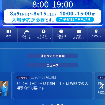
8:00-19:00
展示
ショー・
タイム
営業案内
年間
アクセス
イベント
スケジュール
料金
パスポート
貸切りでのご利用
ニュース
2026年07月18日
お知らせ
イベ
8月 9日（日）～ 8月15日（土）は WEBでの入
あわ
場予約が必要です
ント
月3