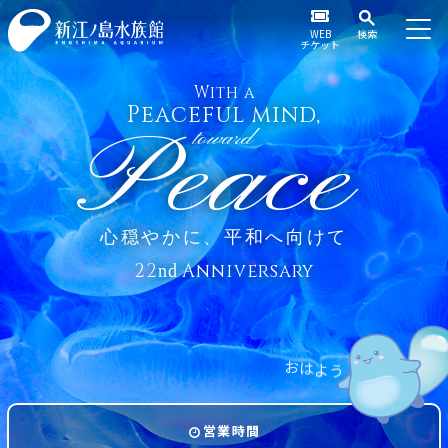
WEB
検索
チケット
With a
Peaceful mind,
Peace
toward
心穏やかに、平和へ向けて
22
Anniversary
nd
よ
は
う
お
営業時間