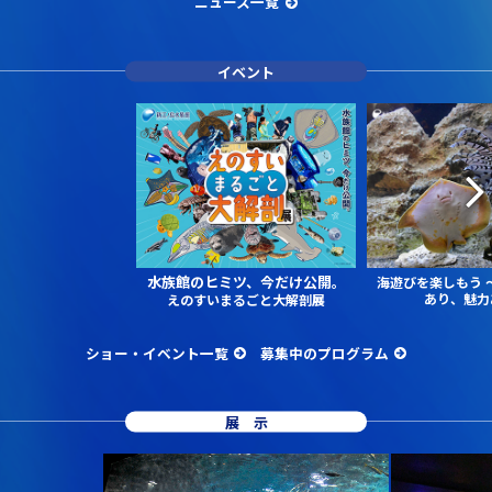
ニュース一覧
イベント
水族館のヒミツ、今だけ公開。
海遊びを楽しもう
あり、魅力
えのすいまるごと大解剖展
ショー・イベント一覧
募集中のプログラム
展示