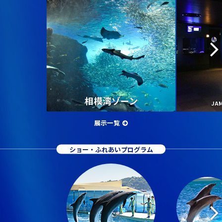
相模湾ゾーン
JA
展示一覧
ショー・ふれあいプログラム