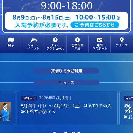
9:00-18:00
展示
ショー・
タイム
営業案内
年間
アクセス
イベント
スケジュール
料金
パスポート
貸切りでのご利用
ニュース
2026年07月18日
お知らせ
イベ
8月 9日（日）～ 8月15日（土）は WEBでの入
あわ
場予約が必要です
ント
月3