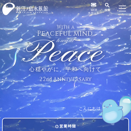
WEB
検索
チケット
With a
Peaceful mind,
Peace
toward
心穏やかに、平和へ向けて
22
Anniversary
nd
こ
ん
に
ち
は
営業時間