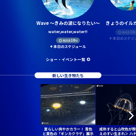
Wave ～きみの波になりたい～
きょうのイルカ
water,water,water!!
10
毎回各
本日のスケジ
10
毎回各
分
本日のスケジュール
ショー・イベント一覧
新しい生き物たち
夏らしい爽やかカラー！ 青色
成熟すると山吹色が際
と黄色の「ギンカクラゲ」展示
えのすい生まれ＞ ハ