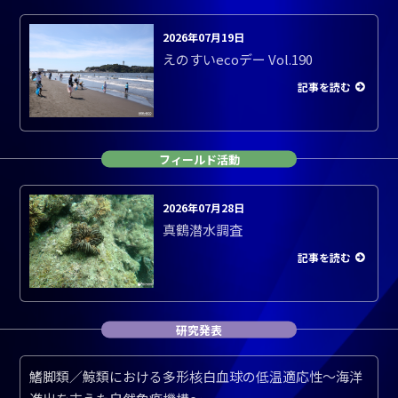
2026年07月19日
えのすいecoデー Vol.190
記事を読む
フィールド活動
2026年07月28日
真鶴潜水調査
記事を読む
研究発表
鰭脚類／鯨類における多形核白血球の低温適応性～海洋