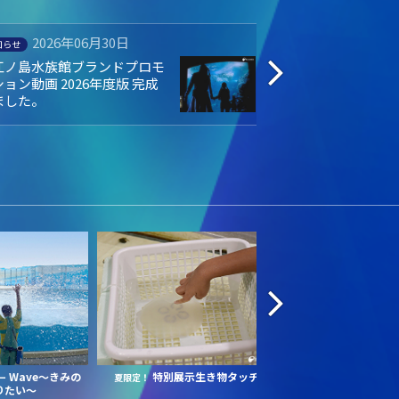
2026年06月19日
2026年04
知らせ
募集中
月19日（金）当館２例目 人工
えのすい会員LINE
精によるバンドウイルカの赤
た！
ゃんが誕生しました！
Wave～きみの
特別展示生き物タッチ
えの
ー
夏限定！
＼16:00から入場／
りたい～
ットナイト
～涼しく