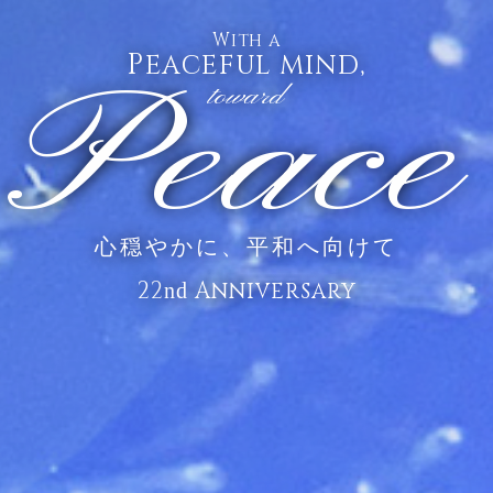
With a
Peaceful mind,
Peace
toward
心穏やかに、平和へ向けて
22
Anniversary
nd