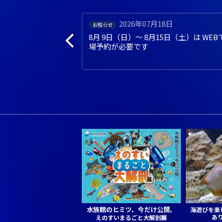
日
2026年07月01日
イベント
日（土）は WEBでの入
あわたん５周年記念 夏のプレゼ
ントキャンペーン（ 7月1日～ 8
月31日）
水族館のヒミツ、今だけ公開。
海遊びを楽
あ
えのすいまるごと大解剖展