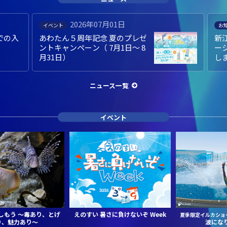
2026年06月30日
お知らせ
お
新江ノ島水族館ブランドプロモ
6
ーション動画 2026年度版 完成
授
しました。
ち
ニュース一覧
イベント
しもう
～毒あり、とげ
えのすい 暑さに負けないぞ Week
夏季限定イルカショ
り、魅力あり～
波にな