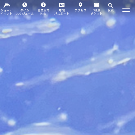
ショー・
タイム
営業案内
年間
アクセス
WEB
検索
イベント
スケジュール
料金
パスポート
チケット