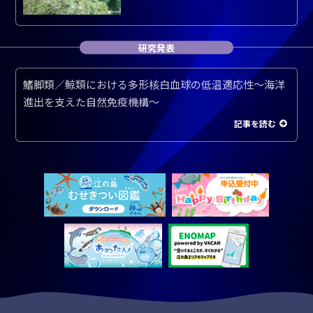
研究発表
鰭脚類／鯨類における多形核白血球の低温適応性～海洋
進出を支えた自然免疫機構～
記事を読む