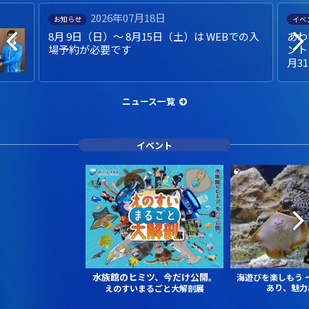
2026年07月18日
お知らせ
イベ
8月 9日（日）～ 8月15日（土）は WEBでの入
あわ
場予約が必要です
ント
月3
ニュース一覧
イベント
水族館のヒミツ、今だけ公開。
海遊びを楽しもう
あり、魅力
えのすいまるごと大解剖展