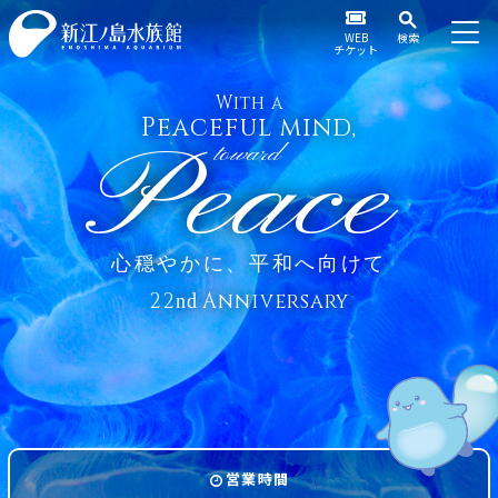
WEB
検索
チケット
With a
Peaceful mind,
Peace
toward
心穏やかに、平和へ向けて
22
Anniversary
nd
営業時間