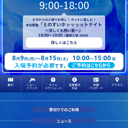
9:00-18:00
夕方からの入場でお得に！ ホットに楽しむ！
「えのすいホッッッットナイト
本日開催
」
～涼しくも熱い夏～
16:00～20:00
（最終入場 19:00）
詳しくはこちら
展示
ショー・
タイム
営業案内
年間
アクセス
イベント
スケジュール
料金
パスポート
貸切りでのご利用
ニュース