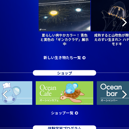
夏らしい爽やかカラー！ 青色
成熟すると山吹色が際
と黄色の「ギンカクラゲ」展示
えのすい生まれ＞ ハ
中
モドキ
新しい生き物たち一覧
ショップ
ショップ一覧
体験学習プログラム