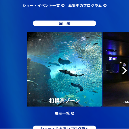
ショー・イベント一覧
募集中のプログラム
展示
相模湾ゾーン
JA
展示一覧
ショー・ふれあいプログラム