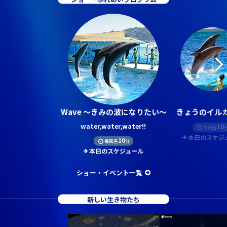
Wave ～きみの波になりたい～
きょうのイルカ
water,water,water!!
10
毎回各
本日のスケジ
10
毎回各
分
本日のスケジュール
ショー・イベント一覧
新しい生き物たち