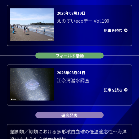
2026年07月19日
えのすいecoデー Vol.190
記事を読む
フィールド活動
2026年08月01日
江奈湾潜水調査
記事を読む
研究発表
鰭脚類／鯨類における多形核白血球の低温適応性～海洋