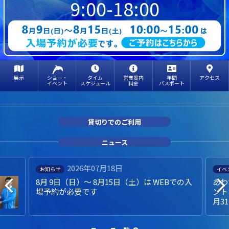
9:00-18:00
展示
ショー・
タイム
営業案内
年間
アクセス
イベント
スケジュール
料金
パスポート
貸切りでのご利用
ニュース
2026年07月18日
お知らせ
イベ
8月 9日（日）～ 8月15日（土）は WEBでの入
あわ
場予約が必要です
ント
月3