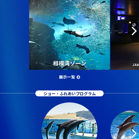
相模湾ゾーン
JA
展示一覧
ショー・ふれあいプログラム