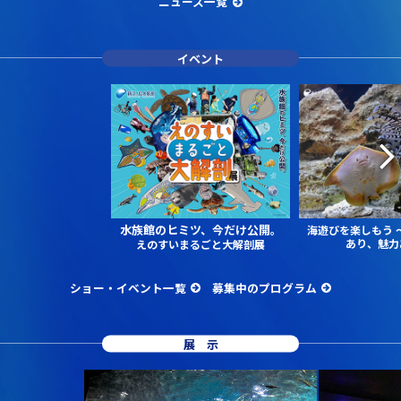
ニュース一覧
イベント
水族館のヒミツ、今だけ公開。
海遊びを楽しもう
あり、魅力
えのすいまるごと大解剖展
ショー・イベント一覧
募集中のプログラム
展示