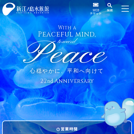
WEB
検索
チケット
With a
Peaceful mind,
Peace
toward
心穏やかに、平和へ向けて
22
Anniversary
nd
営業時間