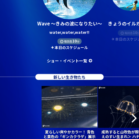
Wave ～きみの波になりたい～
きょうのイルカ
water,water,water!!
10
毎回各
本日のスケジ
10
毎回各
分
本日のスケジュール
ショー・イベント一覧
新しい生き物たち
夏らしい爽やかカラー！ 青色
成熟すると山吹色が際
と黄色の「ギンカクラゲ」展示
えのすい生まれ＞ ハ