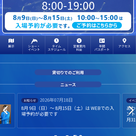
8:00-19:00
展示
ショー・
タイム
営業案内
年間
アクセス
イベント
スケジュール
料金
パスポート
貸切りでのご利用
ニュース
2026年07月18日
お知らせ
イベ
8月 9日（日）～ 8月15日（土）は WEBでの入
あわ
場予約が必要です
ント
月3