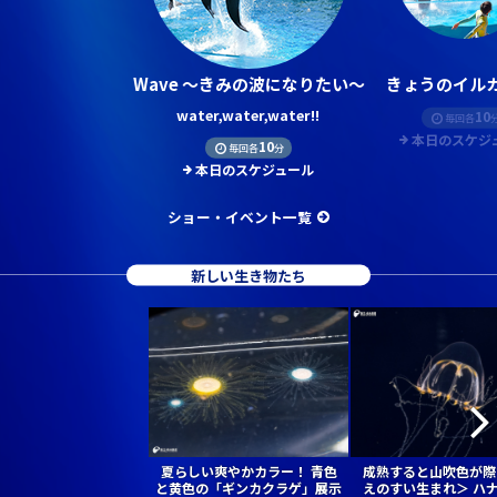
Wave ～きみの波になりたい～
きょうのイルカ
water,water,water!!
10
毎回各
本日のスケジ
10
毎回各
分
本日のスケジュール
ショー・イベント一覧
新しい生き物たち
夏らしい爽やかカラー！ 青色
成熟すると山吹色が際
と黄色の「ギンカクラゲ」展示
えのすい生まれ＞ ハ