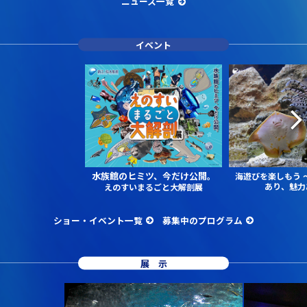
ニュース一覧
イベント
水族館のヒミツ、今だけ公開。
海遊びを楽しもう
あり、魅力
えのすいまるごと大解剖展
ショー・イベント一覧
募集中のプログラム
展示