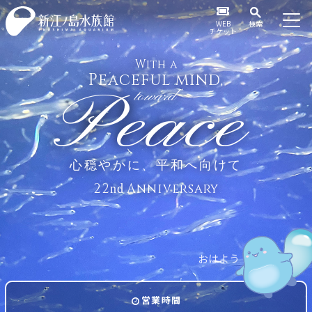
WEB
検索
チケット
With a
Peaceful mind,
Peace
toward
心穏やかに、平和へ向けて
22
Anniversary
nd
お
う
は
よ
営業時間