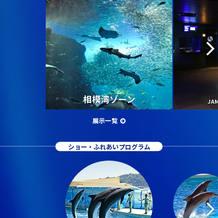
相模湾ゾーン
JA
展示一覧
ショー・ふれあいプログラム