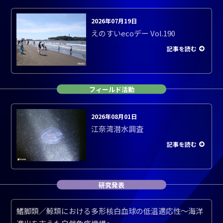
2026年07月19日
えのすいecoデー Vol.190
記事を読む
フィールド活動
2026年08月01日
江奈湾潜水調査
記事を読む
研究発表
鰭脚類／鯨類における多形核白血球の低温適応性～海洋